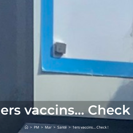
1ers vaccins… Check 
>
PM
>
Mar
>
Santé
>
1ers vaccins… Check !