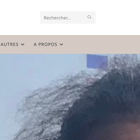
ENVOYER
Rechercher
LA
sur
RECHERCHE
ce
AUTRES
A PROPOS
site