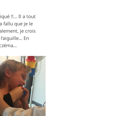
qué !!… Il a tout
 fallu que je le
lement, je crois
 l’aiguille… En
’eczéma…